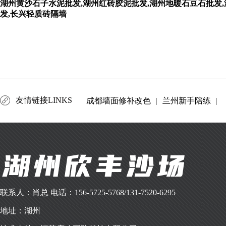
湖州黄沙石子水泥批发,湖州红砖胶泥批发,湖州地暖石豆石批发,
发,长兴轻质砖隔墙
友情链接LINKS
成都墙面修补改色
|
兰州新手陪练
|
联系人：肖总 电话：156-5725-5768/131-7520-6295
地址：湖州