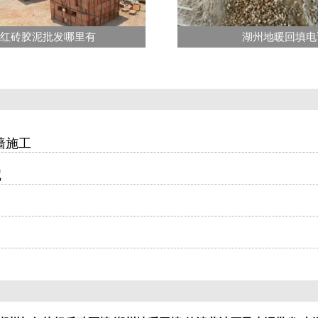
州红砖胶泥批发哪里有
湖州地暖回填电
墙施工
呢