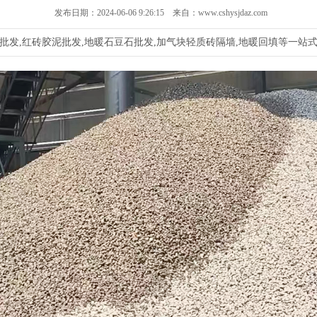
发布日期：2024-06-06 9:26:15 来自：www.cshysjdaz.com
批发,红砖胶泥批发,地暖石豆石批发,加气块轻质砖隔墙,地暖回填等一站式